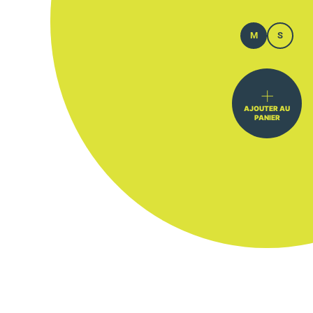
M
S
AJOUTER AU
PANIER