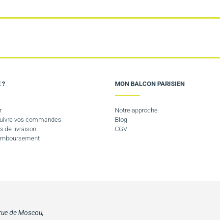
 ?
MON BALCON PARISIEN
r
Notre approche
 suivre vos commandes
Blog
s de livraison
CGV
Remboursement
 rue de Moscou,