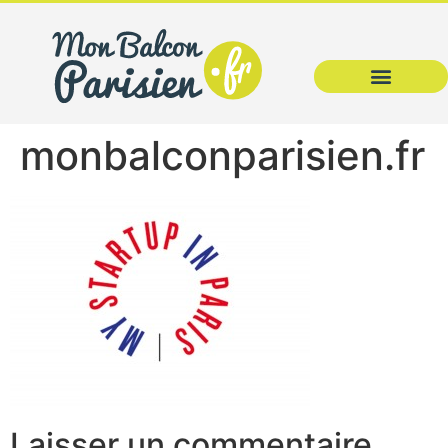
monbalconparisien.fr
Laisser un commentaire