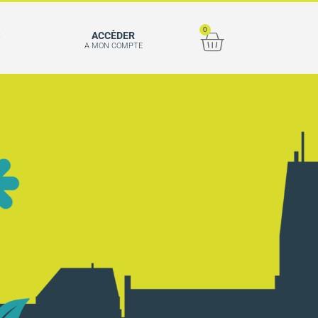
0
S
ACCÈDER
A MON COMPTE