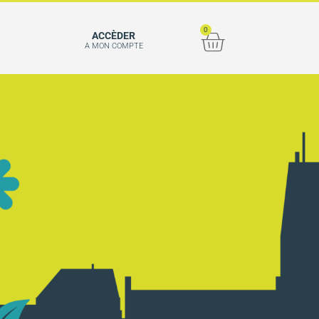
0
S
ACCÈDER
A MON COMPTE